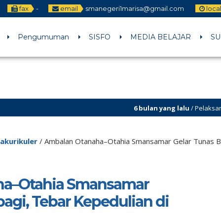
fax
-
email
smanegeri1marisa@gmail.com
loca
Pengumuman
SISFO
MEDIA BELAJAR
SU
6 bulan yang lalu
/ Pelaksanaan Kokurikuler P5
6 bulan yang lalu
/ Penerimaan Peserta Didik Ba
akurikuler
/
Ambalan Otanaha–Otahia Smansamar Gelar Tunas Be
ha–Otahia Smansamar
agi, Tebar Kepedulian di