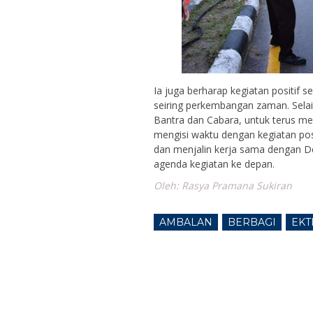
Ia juga berharap kegiatan positif s
seiring perkembangan zaman. Sela
Bantra dan Cabara, untuk terus m
mengisi waktu dengan kegiatan posi
dan menjalin kerja sama dengan 
agenda kegiatan ke depan.
Oleh: Rasya Pramana Sukiran
AMBALAN
BERBAGI
EKT