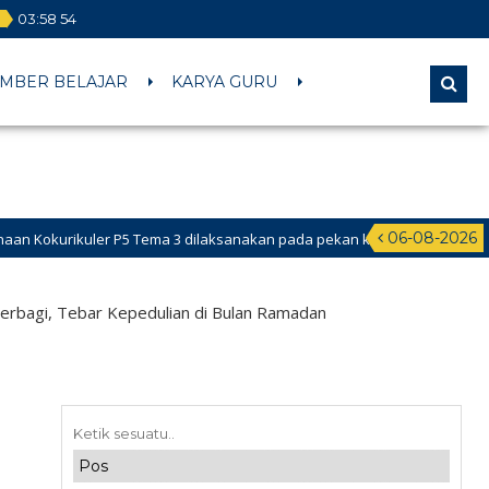
l
03
:
58
55
MBER BELAJAR
KARYA GURU
06-08-2026
 Tema 3 dilaksanakan pada pekan ke-2 Februari 2026 s.d ke-1 dan ke-2 M
ru (PPDB) Online dibuka pada tanggal 24 Mei – 18 Juni 2026
rbagi, Tebar Kepedulian di Bulan Ramadan