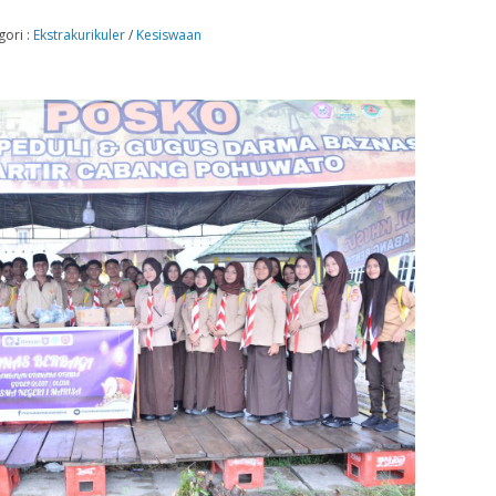
gori :
Ekstrakurikuler
/
Kesiswaan