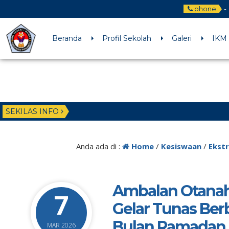
phone
-
Beranda
Profil Sekolah
Galeri
IKM
SEKILAS INFO
Anda ada di :
Home
/
Kesiswaan
/
Ekstr
Ambalan Otana
7
Gelar Tunas Berb
Bulan Ramadan
MAR 2026