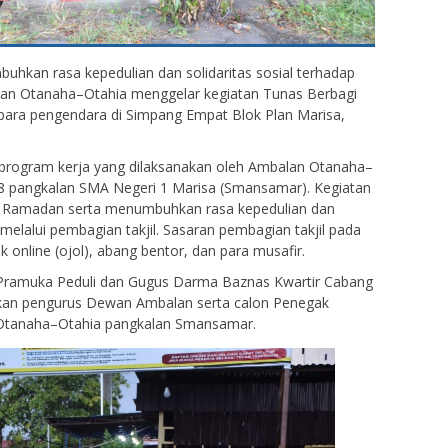
hkan rasa kepedulian dan solidaritas sosial terhadap
an Otanaha–Otahia menggelar kegiatan Tunas Berbagi
para pengendara di Simpang Empat Blok Plan Marisa,
 program kerja yang dilaksanakan oleh Ambalan Otanaha–
8 pangkalan SMA Negeri 1 Marisa (Smansamar). Kegiatan
lan Ramadan serta menumbuhkan rasa kepedulian dan
 melalui pembagian takjil. Sasaran pembagian takjil pada
k online (ojol), abang bentor, dan para musafir.
n Pramuka Peduli dan Gugus Darma Baznas Kwartir Cabang
kan pengurus Dewan Ambalan serta calon Penegak
Otanaha–Otahia pangkalan Smansamar.