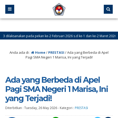
akan pada pekan ke-2 Februari 2026 s.d ke-1 dan ke-2 Maret 2026
7 
 dibuka pada tanggal 24 Mei – 18 Juni 2026
Anda ada di :
Home
/
PRESTASI
/
Ada yang Berbeda di Apel
Pagi SMA Negeri 1 Marisa, Ini yang Terjadi!
Ada yang Berbeda di Apel
Pagi SMA Negeri 1 Marisa, Ini
yang Terjadi!
Diterbitkan :
Tuesday, 26 May 2026
-
Kategori :
PRESTASI