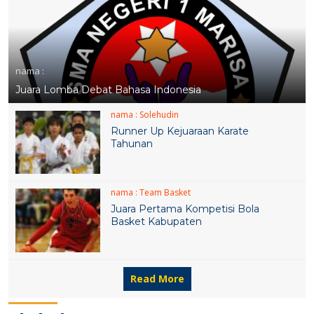
nama :
Juara Lomba Debat Bahasa Indonesia
nama :
Solehudin
Runner Up Kejuaraan Karate
Tahunan
nama :
Team Basket
Juara Pertama Kompetisi Bola
Basket Kabupaten
Read More