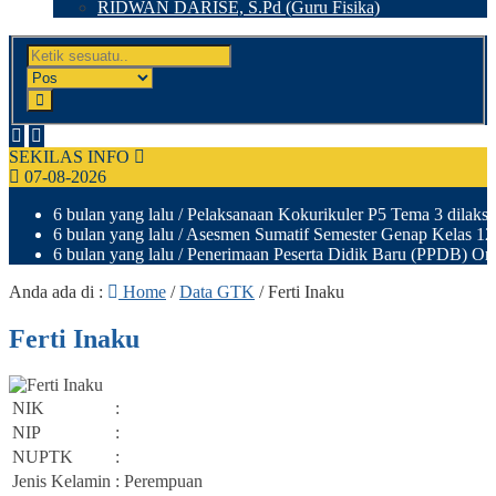
RIDWAN DARISE, S.Pd (Guru Fisika)
SEKILAS INFO
07-08-2026
6 bulan yang lalu
/ Pelaksanaan Kokurikuler P5 Tema 3 dilaksa
6 bulan yang lalu
/ Asesmen Sumatif Semester Genap Kelas 12 d
6 bulan yang lalu
/ Penerimaan Peserta Didik Baru (PPDB) Onl
Anda ada di :
Home
/
Data GTK
/
Ferti Inaku
Ferti Inaku
NIK
:
NIP
:
NUPTK
:
Jenis Kelamin
: Perempuan