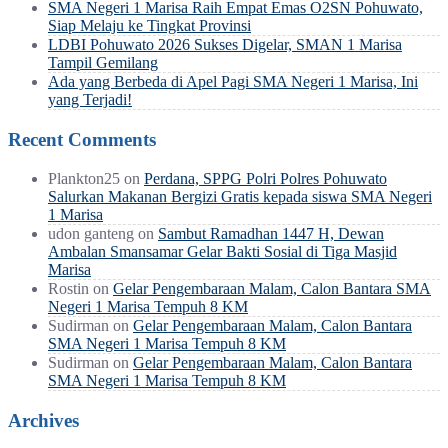
SMA Negeri 1 Marisa Raih Empat Emas O2SN Pohuwato,
Siap Melaju ke Tingkat Provinsi
LDBI Pohuwato 2026 Sukses Digelar, SMAN 1 Marisa
Tampil Gemilang
Ada yang Berbeda di Apel Pagi SMA Negeri 1 Marisa, Ini
yang Terjadi!
Recent Comments
Plankton25
on
Perdana, SPPG Polri Polres Pohuwato
Salurkan Makanan Bergizi Gratis kepada siswa SMA Negeri
1 Marisa
udon ganteng
on
Sambut Ramadhan 1447 H, Dewan
Ambalan Smansamar Gelar Bakti Sosial di Tiga Masjid
Marisa
Rostin
on
Gelar Pengembaraan Malam, Calon Bantara SMA
Negeri 1 Marisa Tempuh 8 KM
Sudirman
on
Gelar Pengembaraan Malam, Calon Bantara
SMA Negeri 1 Marisa Tempuh 8 KM
Sudirman
on
Gelar Pengembaraan Malam, Calon Bantara
SMA Negeri 1 Marisa Tempuh 8 KM
Archives