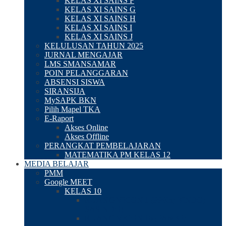
KELAS XI SAINS F
KELAS XI SAINS G
KELAS XI SAINS H
KELAS XI SAINS I
KELAS XI SAINS J
KELULUSAN TAHUN 2025
JURNAL MENGAJAR
LMS SMANSAMAR
POIN PELANGGARAN
ABSENSI SISWA
SIRANSIJA
MySAPK BKN
Pilih Mapel TKA
E-Raport
Akses Online
Akses Offline
PERANGKAT PEMBELAJARAN
MATEMATIKA PM KELAS 12
MEDIA BELAJAR
PMM
Google MEET
KELAS 10
RUANG VICON 1 (PPKn; BINDO;
SASINDO)
RUANG VICON 16 (PA&BP;