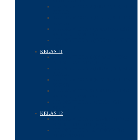
MATEMATIKA)
RUANG VICON 2 (BINGG; SB; PJOK;
PKWU)
RUANG VICON 3 (KIMIA; SEJ.; EKO.;
SOSIO)
RUANG VICON 4 (ARAB; ANTRO;
SASINGG; MM IPA)
RUANG VICON 5 (GEO; BIO; SINDO;
FIS)
KELAS 11
RUANG VICON 6 (PA&BP; PPKn;
BINDO; SASINDO; MM)
RUANG VICON 7 (BINGG; SB; PJOK;
PKWU)
RUANG VICON 8 (KIMIA; SEJ.; EKO.;
SOSIO)
RUANG VICON 9 (ARAB; ANTRO;
SASINGG; MM IPA)
RUANG VICON 10 (GEO; BIO;
SINDO; FIS)
KELAS 12
RUANG VICON 11 (PA&BP; PPKn;
BINDO; SASINDO; MM)
RUANG VICON 12 (BINGG; SB;
PJOK; PKWU)