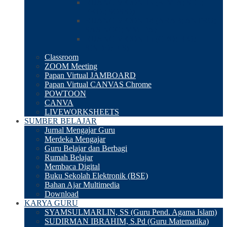
RUANG VICON 13 (KIMIA; SEJ.;
EKO.; SOSIO)
RUANG VICON 14 (ARAB; ANTRO;
SASINGG; MM IPA)
RUANG VICON 15 (GEO; BIO;
SINDO; FIS)
Classroom
ZOOM Meeting
Papan Virtual JAMBOARD
Papan Virtual CANVAS Chrome
POWTOON
CANVA
LIVEWORKSHEETS
SUMBER BELAJAR
Jurnal Mengajar Guru
Merdeka Mengajar
Guru Belajar dan Berbagi
Rumah Belajar
Membaca Digital
Buku Sekolah Elektronik (BSE)
Bahan Ajar Multimedia
Download
KARYA GURU
SYAMSULMARLIN, SS (Guru Pend. Agama Islam)
SUDIRMAN IBRAHIM, S.Pd (Guru Matematika)