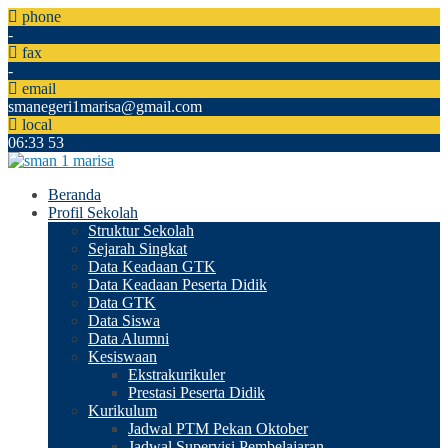
phone
-
fax
-
email
smanegeri1marisa@gmail.com
local
06
:
33
54
Beranda
Profil Sekolah
Struktur Sekolah
Sejarah Singkat
Data Keadaan GTK
Data Keadaan Peserta Didik
Data GTK
Data Siswa
Data Alumni
Kesiswaan
Ekstrakurikuler
Prestasi Peserta Didik
Kurikulum
Jadwal PTM Pekan Oktober
Jadwal Supervisi Pembelajaran