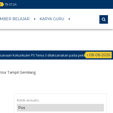
al
19
:
01
25
MBER BELAJAR
KARYA GURU
08-08-2026
r P5 Tema 3 dilaksanakan pada pekan ke-2 Februari 2026 s.d ke-1 dan ke-
isa Tampil Gemilang