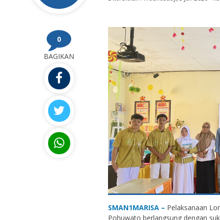
0
BAGIKAN
SMAN1MARISA –
Pelaksanaan Lom
Pohuwato berlangsung dengan suk