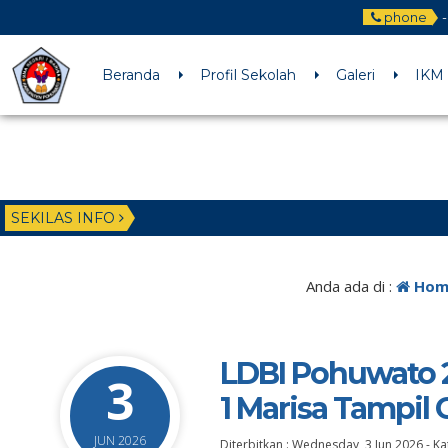
phone
-
Beranda
Profil Sekolah
Galeri
IKM
SEKILAS INFO
Anda ada di :
Hom
LDBI Pohuwato 
3
1 Marisa Tampil
JUN 2026
Diterbitkan :
Wednesday, 3 Jun 2026
-
Ka