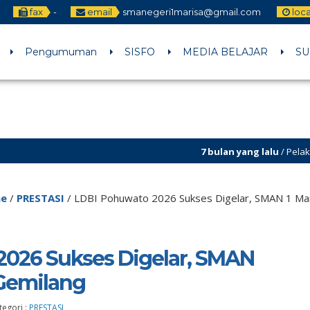
fax
-
email
smanegeri1marisa@gmail.com
loc
Pengumuman
SISFO
MEDIA BELAJAR
SU
7 bulan yang lalu
/ Pelaksanaan Kokurikule
e
/
PRESTASI
/
LDBI Pohuwato 2026 Sukses Digelar, SMAN 1 Mar
2026 Sukses Digelar, SMAN
 Gemilang
tegori :
PRESTASI