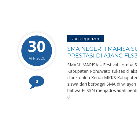
30
Uncategorized
SMA NEGERI 1 MARISA 
PRESTASI DI AJANG FL
APR 2026
SMAN1MARISA – Festival Lomba Sen
Kabupaten Pohuwato sukses dilaksa
dibuka oleh Ketua MKKS Kabupaten 
0
siswa dari berbagai SMA di wilay
bahwa FLS3N menjadi wadah pentin
di...