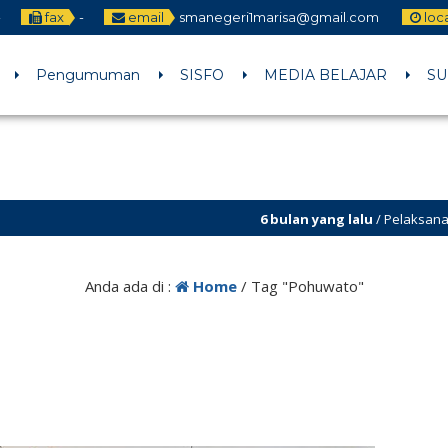
fax
-
email
smanegeri1marisa@gmail.com
loc
Pengumuman
SISFO
MEDIA BELAJAR
SU
6 bulan yang lalu
/ Pelaksanaan Kokuri
6 bulan yang lalu
/ Penerimaan Peserta 
Anda ada di :
Home
/
Tag "Pohuwato"