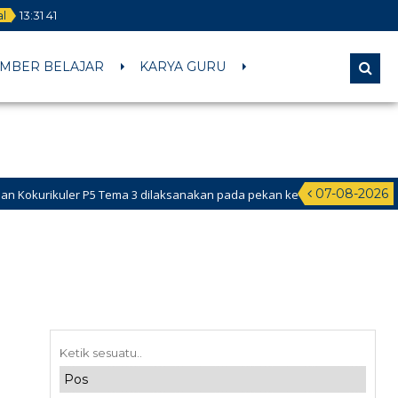
al
13
:
31
42
MBER BELAJAR
KARYA GURU
07-08-2026
kuler P5 Tema 3 dilaksanakan pada pekan ke-2 Februari 2026 s.d ke-1 da
Didik Baru (PPDB) Online dibuka pada tanggal 24 Mei – 18 Juni 2026