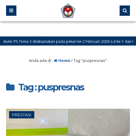
5 Tema 3 dilaksanakan pada pekan ke-2 Februari 2026 s.d ke-1 dan ke-2 Maret 
Anda ada di :
Home
/
Tag "puspresnas"
Tag : puspresnas
PRESTASI