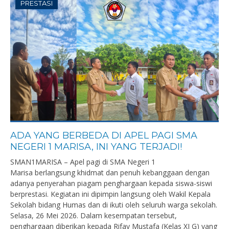
PRESTASI
ADA YANG BERBEDA DI APEL PAGI SMA
NEGERI 1 MARISA, INI YANG TERJADI!
SMAN1MARISA – Apel pagi di SMA Negeri 1
Marisa berlangsung khidmat dan penuh kebanggaan dengan
adanya penyerahan piagam penghargaan kepada siswa-siswi
berprestasi. Kegiatan ini dipimpin langsung oleh Wakil Kepala
Sekolah bidang Humas dan di ikuti oleh seluruh warga sekolah.
Selasa, 26 Mei 2026. Dalam kesempatan tersebut,
penghargaan diberikan kepada Rifay Mustafa (Kelas XI G) yang