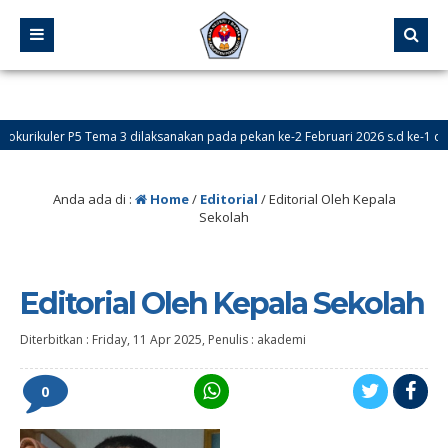
ikuler P5 Tema 3 dilaksanakan pada pekan ke-2 Februari 2026 s.d ke-1 dan ke
a Didik Baru (PPDB) Online dibuka pada tanggal 24 Mei – 18 Juni 2026
Anda ada di :
Home
/
Editorial
/
Editorial Oleh Kepala
Sekolah
Editorial Oleh Kepala Sekolah
Diterbitkan :
Friday, 11 Apr 2025
, Penulis :
akademi
0