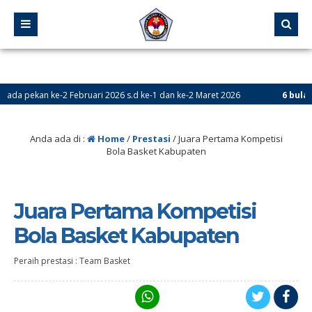
 pekan ke-2 Februari 2026 s.d ke-1 dan ke-2 Maret 2026
6 bulan yan
ada tanggal 24 Mei – 18 Juni 2026
Anda ada di :
Home
/
Prestasi
/
Juara Pertama Kompetisi
Bola Basket Kabupaten
Juara Pertama Kompetisi
Bola Basket Kabupaten
Peraih prestasi : Team Basket