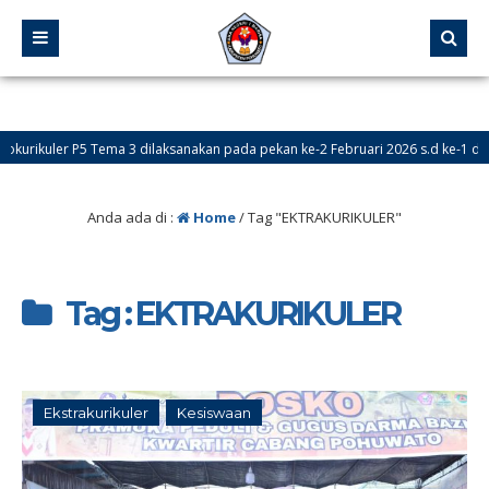
ikuler P5 Tema 3 dilaksanakan pada pekan ke-2 Februari 2026 s.d ke-1 dan ke-
 Didik Baru (PPDB) Online dibuka pada tanggal 24 Mei – 18 Juni 2026
Anda ada di :
Home
/
Tag "EKTRAKURIKULER"
Tag : EKTRAKURIKULER
Ekstrakurikuler
Kesiswaan