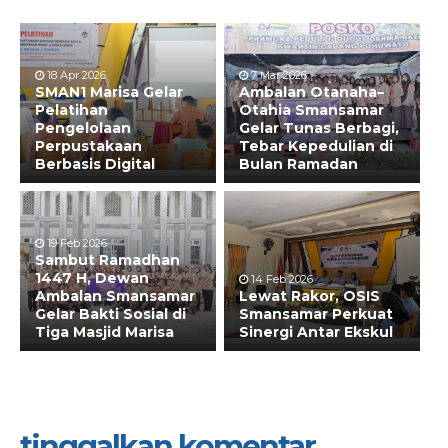
18 Apr 2026
7 Mar 2026
SMAN1 Marisa Gelar
Ambalan Otanaha–
Pelatihan
Otahia Smansamar
Pengelolaan
Gelar Tunas Berbagi,
Perpustakaan
Tebar Kepedulian di
Berbasis Digital
Bulan Ramadan
19 Feb 2026
Sambut Ramadhan
1447 H, Dewan
14 Feb 2026
Ambalan Smansamar
Lewat Rakor, OSIS
Gelar Bakti Sosial di
Smansamar Perkuat
Tiga Masjid Marisa
Sinergi Antar Ekskul
tinggalkan komentar