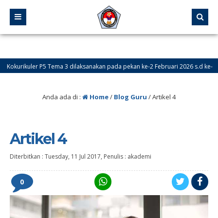
kurikuler P5 Tema 3 dilaksanakan pada pekan ke-2 Februari 2026 s.d ke-1 dan 
Anda ada di :
Home
/
Blog Guru
/
Artikel 4
Artikel 4
Diterbitkan :
Tuesday, 11 Jul 2017
, Penulis :
akademi
0