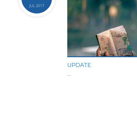
JUL 2017
UPDATE
…