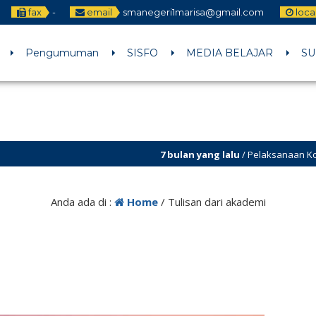
fax
-
email
smanegeri1marisa@gmail.com
loca
Pengumuman
SISFO
MEDIA BELAJAR
SU
7 bulan yang lalu
/ Pelaksanaan Kokurikuler P
Anda ada di :
Home
/
Tulisan dari akademi