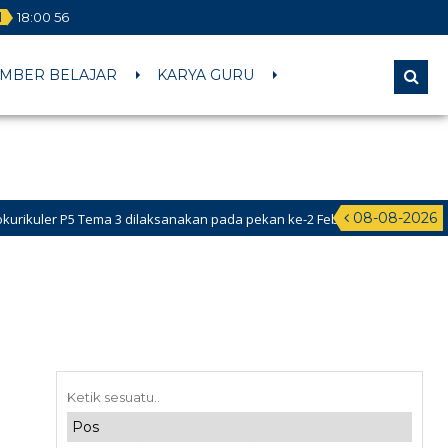
l
18
:
00
57
MBER BELAJAR
KARYA GURU
08-08-2026
5 Tema 3 dilaksanakan pada pekan ke-2 Februari 2026 s.d ke-1 dan ke-2 M