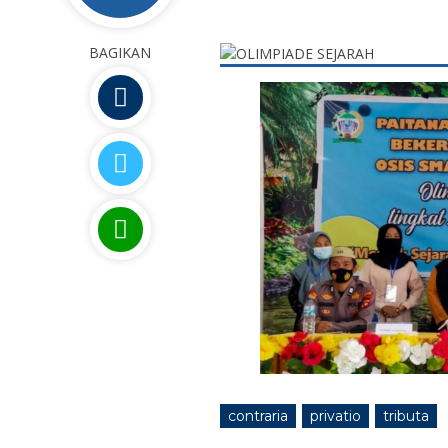
BAGIKAN
contraria
privatio
tributa