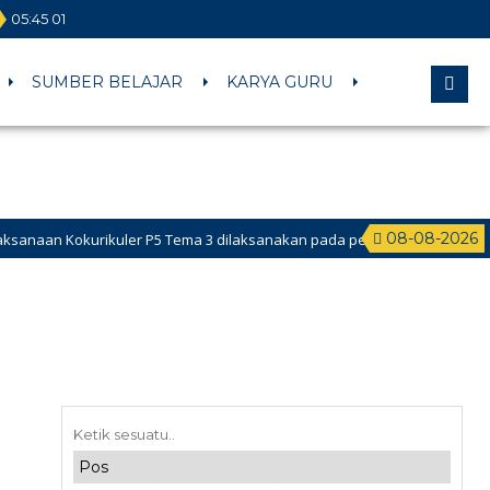
05
:
45
01
SUMBER BELAJAR
KARYA GURU
08-08-2026
 Kokurikuler P5 Tema 3 dilaksanakan pada pekan ke-2 Februari 2026 s.d 
Peserta Didik Baru (PPDB) Online dibuka pada tanggal 24 Mei – 18 Juni 202