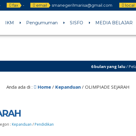
-
fax
-
email
smanegeri1marisa@gmail.com
local
IKM
Pengumuman
SISFO
MEDIA BELAJAR
6 bulan yang lalu
/ Pelaksanaan
6 bulan yang lalu
/ Penerimaan 
Anda ada di :
Home
/
Kepanduan
/
OLIMPIADE SEJARAH
ARAH
egori :
Kepanduan
/
Pendidikan