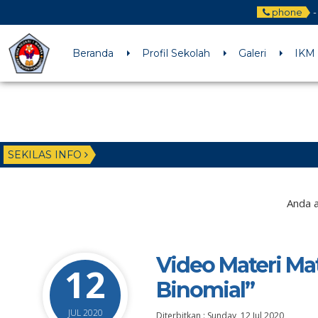
phone
-
Beranda
Profil Sekolah
Galeri
IKM
SEKILAS INFO
Anda a
Video Materi Ma
12
Binomial”
JUL 2020
Diterbitkan :
Sunday, 12 Jul 2020