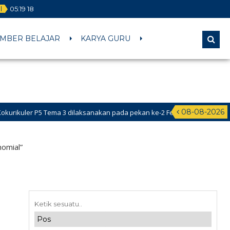
al
05
:
19
19
MBER BELAJAR
KARYA GURU
08-08-2026
er P5 Tema 3 dilaksanakan pada pekan ke-2 Februari 2026 s.d ke-1 dan k
dik Baru (PPDB) Online dibuka pada tanggal 24 Mei – 18 Juni 2026
nomial”