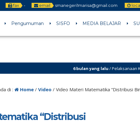
fax
-
email
smanegeri1marisa@gmail.com
loc
Pengumuman
SISFO
MEDIA BELAJAR
SU
6 bulan yang lalu
/ Pelaksanaan Kokurikul
6 bulan yang lalu
/ Penerimaan Peserta Di
da di :
Home
/
Video
/
Video Materi Matematika “Distribusi Bi
tematika “Distribusi