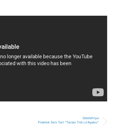
Setelahnya
Praktek Seni Tari "Tarian Tidi Lo'Ayabu"