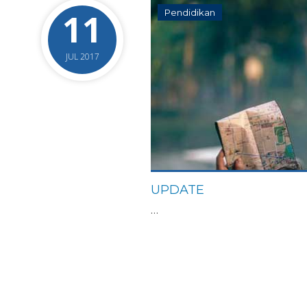
11
Pendidikan
JUL 2017
UPDATE
…