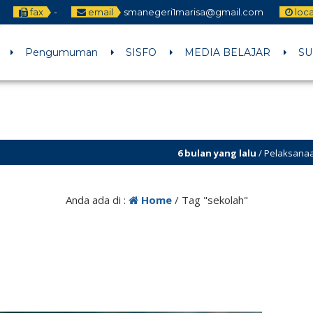
fax
-
email
smanegeri1marisa@gmail.com
loc
Pengumuman
SISFO
MEDIA BELAJAR
SU
6 bulan yang lalu
/ Pelaksanaan Koku
Anda ada di :
Home
/
Tag "sekolah"