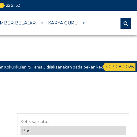
al
22
:
21
53
MBER BELAJAR
KARYA GURU
07-08-2026
rikuler P5 Tema 3 dilaksanakan pada pekan ke-2 Februari 2026 s.d ke-1 d