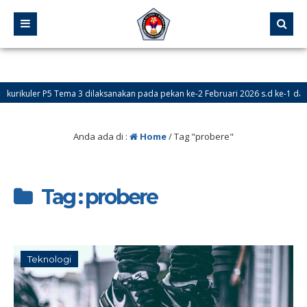
ikuler P5 Tema 3 dilaksanakan pada pekan ke-2 Februari 2026 s.d ke-1 dan ke
Anda ada di :
Home
/
Tag "probere"
Tag : probere
Teknologi