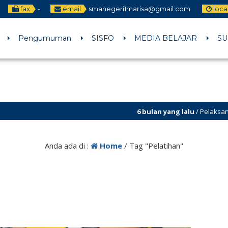
fax
-
email
smanegeri1marisa@gmail.com
loca
Pengumuman
SISFO
MEDIA BELAJAR
SU
6 bulan yang lalu
/ Pelaksanaan Koku
Anda ada di :
Home
/
Tag "Pelatihan"