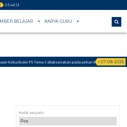
l
03
:
46
13
MBER BELAJAR
KARYA GURU
07-08-2026
rikuler P5 Tema 3 dilaksanakan pada pekan ke-2 Februari 2026 s.d ke-1 