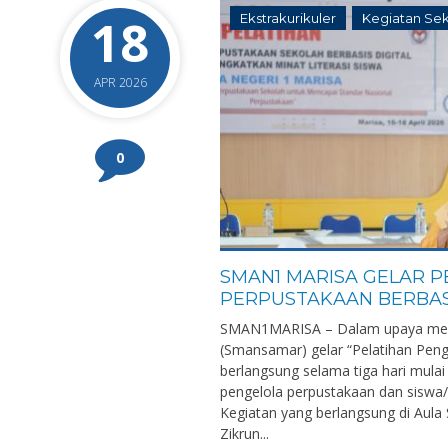
18
Ekstrakurikuler
Kegiatan Se
APR 2026
0
SMAN1 MARISA GELAR 
PERPUSTAKAAN BERBASI
SMAN1MARISA – Dalam upaya mening
(Smansamar) gelar “Pelatihan Peng
berlangsung selama tiga hari mulai d
pengelola perpustakaan dan siswa/
Kegiatan yang berlangsung di Aula
Zikrun...