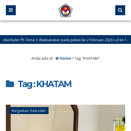
urikuler P5 Tema 3 dilaksanakan pada pekan ke-2 Februari 2026 s.d ke-1 dan k
Anda ada di :
Home
/
Tag "KHATAM"
Tag : KHATAM
Kegiatan Sekolah