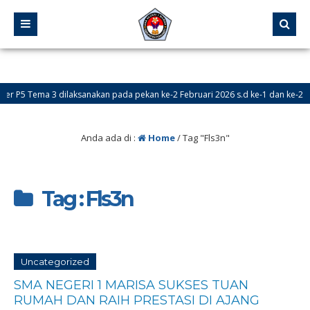
 P5 Tema 3 dilaksanakan pada pekan ke-2 Februari 2026 s.d ke-1 dan ke-2 Mar
Anda ada di :
Home
/
Tag "Fls3n"
Tag : Fls3n
Uncategorized
SMA NEGERI 1 MARISA SUKSES TUAN
RUMAH DAN RAIH PRESTASI DI AJANG