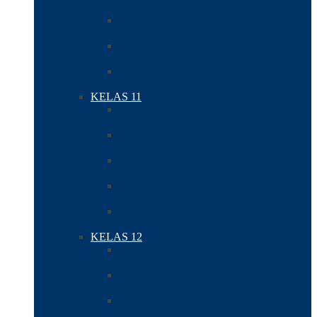
PKWU)
RUANG VICON 3 (KIMIA; SEJ.; EKO.;
SOSIO)
RUANG VICON 4 (ARAB; ANTRO;
SASINGG; MM IPA)
RUANG VICON 5 (GEO; BIO; SINDO;
FIS)
KELAS 11
RUANG VICON 6 (PA&BP; PPKn;
BINDO; SASINDO; MM)
RUANG VICON 7 (BINGG; SB; PJOK;
PKWU)
RUANG VICON 8 (KIMIA; SEJ.; EKO.;
SOSIO)
RUANG VICON 9 (ARAB; ANTRO;
SASINGG; MM IPA)
RUANG VICON 10 (GEO; BIO;
SINDO; FIS)
KELAS 12
RUANG VICON 11 (PA&BP; PPKn;
BINDO; SASINDO; MM)
RUANG VICON 12 (BINGG; SB;
PJOK; PKWU)
RUANG VICON 13 (KIMIA; SEJ.;
EKO.; SOSIO)