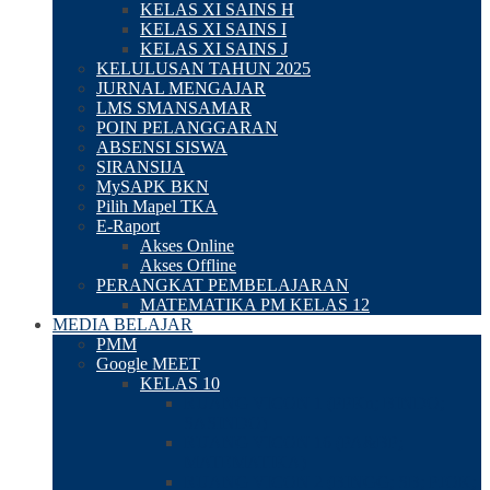
KELAS XI SAINS H
KELAS XI SAINS I
KELAS XI SAINS J
KELULUSAN TAHUN 2025
JURNAL MENGAJAR
LMS SMANSAMAR
POIN PELANGGARAN
ABSENSI SISWA
SIRANSIJA
MySAPK BKN
Pilih Mapel TKA
E-Raport
Akses Online
Akses Offline
PERANGKAT PEMBELAJARAN
MATEMATIKA PM KELAS 12
MEDIA BELAJAR
PMM
Google MEET
KELAS 10
RUANG VICON 1 (PPKn; BINDO;
SASINDO)
RUANG VICON 16 (PA&BP;
MATEMATIKA)
RUANG VICON 2 (BINGG; SB; PJOK;