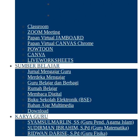
RUANG VICON 14 (ARAB; ANTRO;
SASINGG; MM IPA)
RUANG VICON 15 (GEO; BIO;
SINDO; FIS)
Classroom
ZOOM Meeting
Papan Virtual JAMBOARD
Papan Virtual CANVAS Chrome
POWTOON
CANVA
LIVEWORKSHEETS
SUMBER BELAJAR
Jurnal Mengajar Guru
Merdeka Mengajar
Guru Belajar dan Berbagi
Rumah Belajar
Membaca Digital
Buku Sekolah Elektronik (BSE)
Bahan Ajar Multimedia
Download
KARYA GURU
SYAMSULMARLIN, SS (Guru Pend. Agama Islam)
SUDIRMAN IBRAHIM, S.Pd (Guru Matematika)
RIDWAN DARISE, S.Pd (Guru Fisika)