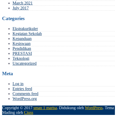
March 2021
July 2017
Categories
Ekstrakurikuler
Kegiatan Sekolah
Kepanduan
Kesiswaan
Pendidikan
PRESTASI
Teknologi
Uncategorized
Meta
Log in
Entries feed
Comments feed
WordPress.org
Copyright © 2017
sman 1 marisa
.
Didukung oleh
WordPress
. Tema
Mading oleh
Ciuss