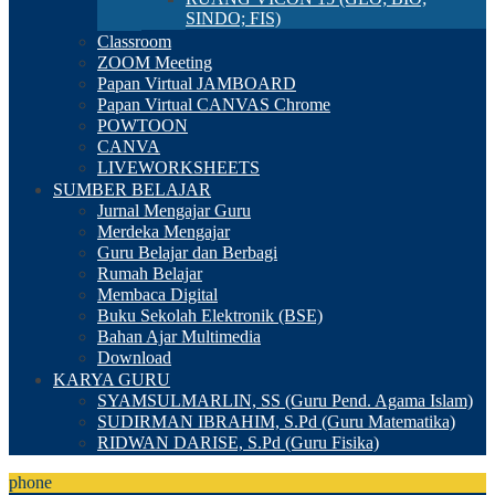
SINDO; FIS)
Classroom
ZOOM Meeting
Papan Virtual JAMBOARD
Papan Virtual CANVAS Chrome
POWTOON
CANVA
LIVEWORKSHEETS
SUMBER BELAJAR
Jurnal Mengajar Guru
Merdeka Mengajar
Guru Belajar dan Berbagi
Rumah Belajar
Membaca Digital
Buku Sekolah Elektronik (BSE)
Bahan Ajar Multimedia
Download
KARYA GURU
SYAMSULMARLIN, SS (Guru Pend. Agama Islam)
SUDIRMAN IBRAHIM, S.Pd (Guru Matematika)
RIDWAN DARISE, S.Pd (Guru Fisika)
phone