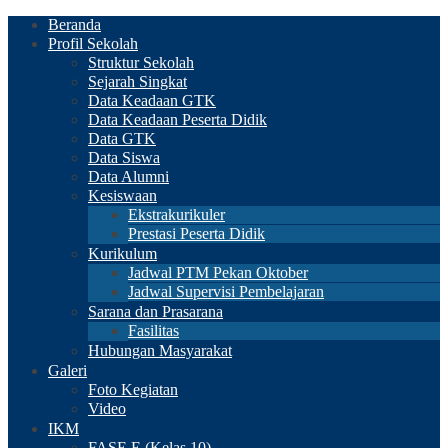
Beranda
Profil Sekolah
Struktur Sekolah
Sejarah Singkat
Data Keadaan GTK
Data Keadaan Peserta Didik
Data GTK
Data Siswa
Data Alumni
Kesiswaan
Ekstrakurikuler
Prestasi Peserta Didik
Kurikulum
Jadwal PTM Pekan Oktober
Jadwal Supervisi Pembelajaran
Sarana dan Prasarana
Fasilitas
Hubungan Masyarakat
Galeri
Foto Kegiatan
Video
IKM
FASE E (Kelas 10)