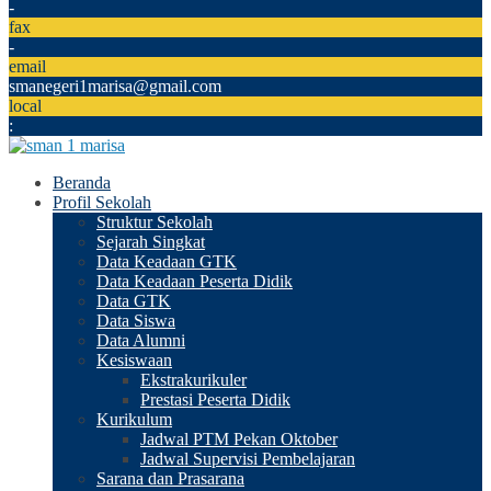
-
fax
-
email
smanegeri1marisa@gmail.com
local
:
Beranda
Profil Sekolah
Struktur Sekolah
Sejarah Singkat
Data Keadaan GTK
Data Keadaan Peserta Didik
Data GTK
Data Siswa
Data Alumni
Kesiswaan
Ekstrakurikuler
Prestasi Peserta Didik
Kurikulum
Jadwal PTM Pekan Oktober
Jadwal Supervisi Pembelajaran
Sarana dan Prasarana