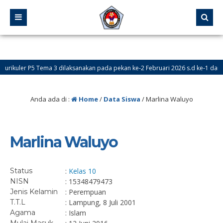
rikuler P5 Tema 3 dilaksanakan pada pekan ke-2 Februari 2026 s.d ke-1 dan ke
a Didik Baru (PPDB) Online dibuka pada tanggal 24 Mei – 18 Juni 2026
Anda ada di :
Home
/
Data Siswa
/
Marlina Waluyo
Marlina Waluyo
Status
:
Kelas 10
NISN
: 15348479473
Jenis Kelamin
: Perempuan
T.T.L
: Lampung, 8 Juli 2001
Agama
: Islam