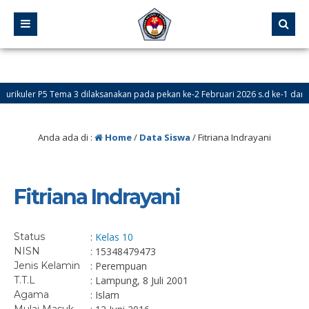
ikuler P5 Tema 3 dilaksanakan pada pekan ke-2 Februari 2026 s.d ke-1 dan ke
a Didik Baru (PPDB) Online dibuka pada tanggal 24 Mei – 18 Juni 2026
Anda ada di :
Home
/
Data Siswa
/
Fitriana Indrayani
Fitriana Indrayani
Status
:
Kelas 10
NISN
: 15348479473
Jenis Kelamin
: Perempuan
T.T.L
: Lampung, 8 Juli 2001
Agama
: Islam