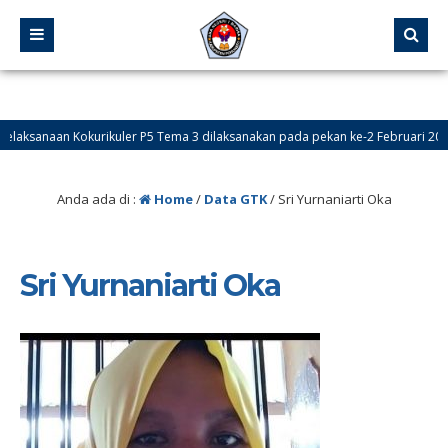
ksanaan Kokurikuler P5 Tema 3 dilaksanakan pada pekan ke-2 Februari 2026 s.
rimaan Peserta Didik Baru (PPDB) Online dibuka pada tanggal 24 Mei – 18 Juni
Anda ada di :
Home
/
Data GTK
/
Sri Yurnaniarti Oka
Sri Yurnaniarti Oka