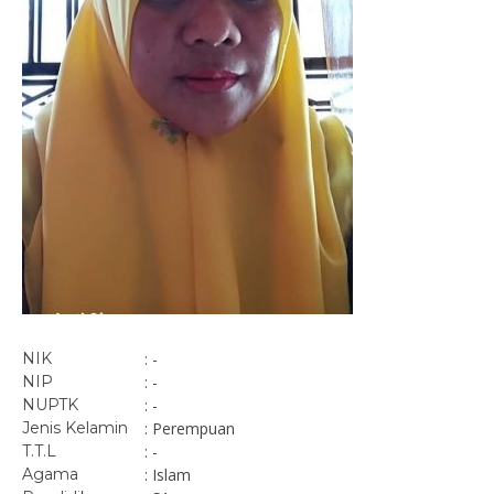
NIK
: -
NIP
: -
NUPTK
: -
Jenis Kelamin
: Perempuan
T.T.L
: -
Agama
: Islam