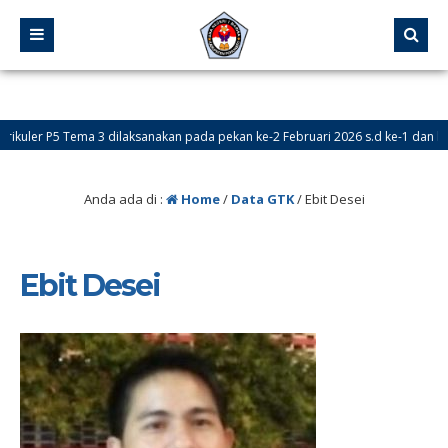
uler P5 Tema 3 dilaksanakan pada pekan ke-2 Februari 2026 s.d ke-1 dan ke-2 
idik Baru (PPDB) Online dibuka pada tanggal 24 Mei – 18 Juni 2026
Anda ada di :
Home
/
Data GTK
/
Ebit Desei
Ebit Desei