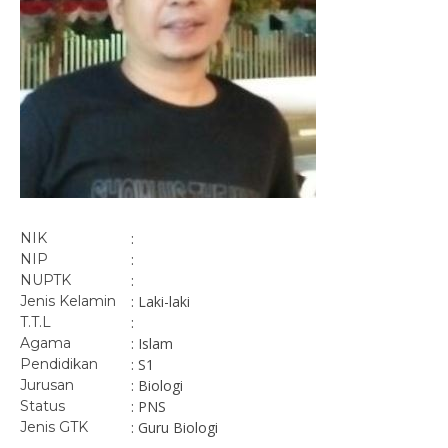
NIK
:
NIP
:
NUPTK
:
Jenis Kelamin
: Laki-laki
T.T.L
:
Agama
: Islam
Pendidikan
: S1
Jurusan
: Biologi
Status
: PNS
Jenis GTK
: Guru Biologi