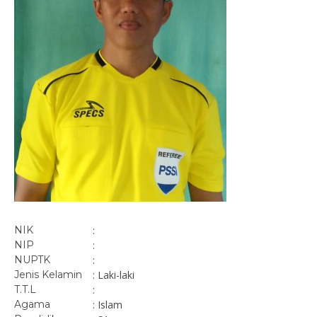
NIK
:
NIP
:
NUPTK
:
Jenis Kelamin
: Laki-laki
T.T.L
:
Agama
: Islam