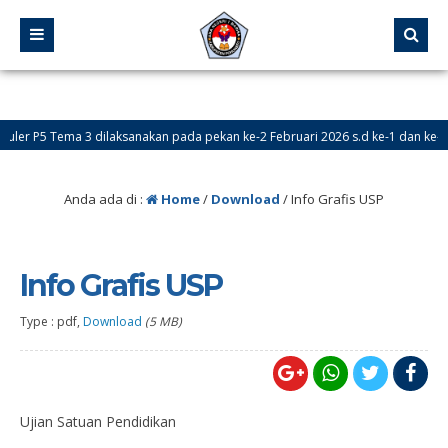
ler P5 Tema 3 dilaksanakan pada pekan ke-2 Februari 2026 s.d ke-1 dan ke-2 M
Anda ada di :
Home
/
Download
/
Info Grafis USP
Info Grafis USP
Type : pdf,
Download
(5 MB)
Ujian Satuan Pendidikan