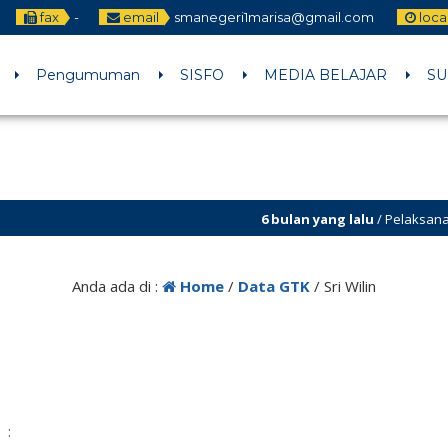
fax
-
email
smanegeri1marisa@gmail.com
loca
Pengumuman
SISFO
MEDIA BELAJAR
SU
6 bulan yang lalu
/ Pelaksanaan Kokur
6 bulan yang lalu
/ Penerimaan Pesert
Anda ada di :
Home
/
Data GTK
/
Sri Wilin
: