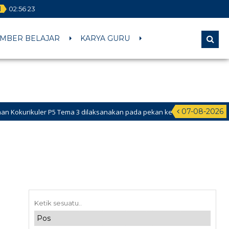
l
02
:
56
23
MBER BELAJAR
KARYA GURU
07-08-2026
ikuler P5 Tema 3 dilaksanakan pada pekan ke-2 Februari 2026 s.d ke-1 d
a Didik Baru (PPDB) Online dibuka pada tanggal 24 Mei – 18 Juni 2026