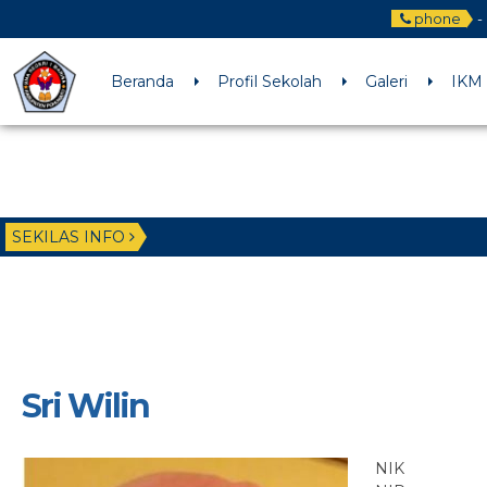
phone
-
Beranda
Profil Sekolah
Galeri
IKM
SEKILAS INFO
Sri Wilin
NIK