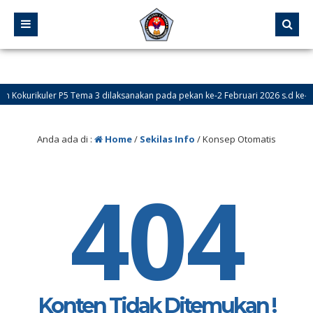
n Kokurikuler P5 Tema 3 dilaksanakan pada pekan ke-2 Februari 2026 s.d ke-1
Anda ada di :
Home
/
Sekilas Info
/
Konsep Otomatis
404
Konten Tidak Ditemukan !