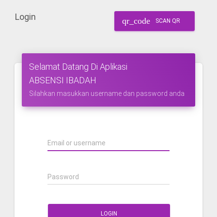
Login
qr_code
SCAN QR
Selamat Datang Di Aplikasi
ABSENSI IBADAH
Silahkan masukkan username dan password anda
Email or username
Password
LOGIN